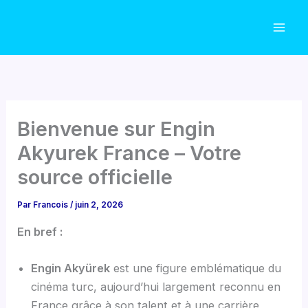
Aller
au
contenu
Bienvenue sur Engin
Akyurek France – Votre
source officielle
Par
Francois
/
juin 2, 2026
En bref :
Engin Akyürek
est une figure emblématique du
cinéma turc, aujourd’hui largement reconnu en
France grâce à son talent et à une carrière