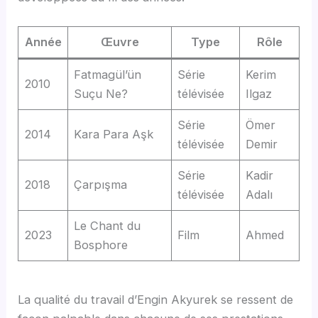
Année
Œuvre
Type
Rôle
Fatmagül’ün
Série
Kerim
2010
Suçu Ne?
télévisée
Ilgaz
Série
Ömer
2014
Kara Para Aşk
télévisée
Demir
Série
Kadir
2018
Çarpışma
télévisée
Adalı
Le Chant du
2023
Film
Ahmed
Bosphore
La qualité du travail d’Engin Akyurek se ressent de