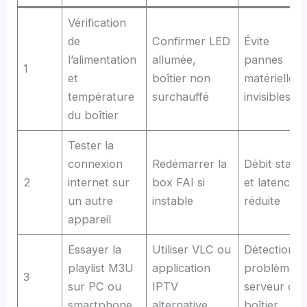
Vérification
de
Confirmer LED
Évite
l’alimentation
allumée,
pannes
1
et
boîtier non
matérielles
température
surchauffé
invisibles
du boîtier
Tester la
connexion
Redémarrer la
Débit stabl
2
internet sur
box FAI si
et latence
un autre
instable
réduite
appareil
Essayer la
Utiliser VLC ou
Détection
playlist M3U
application
problème
3
sur PC ou
IPTV
serveur ou
smartphone
alternative
boîtier